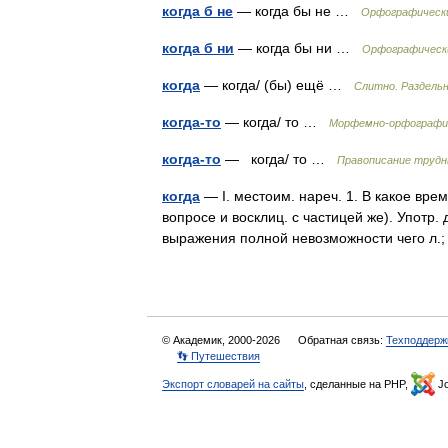
когда б не
— когда бы не …
Орфографически
когда б ни
— когда бы ни …
Орфографически
когда
— когда/ (бы) ещё …
Слитно. Раздельн
когда-то
— когда/ то …
Морфемно-орфографич
когда-то
— когда/ то …
Правописание трудн
когда
— I. местоим. нареч. 1. В какое врем
вопросе и восклиц. с частицей же). Употр
выражения полной невозможности чего л.
© Академик, 2000-2026
Обратная связь:
Техподдерж
👣 Путешествия
Экспорт словарей на сайты
, сделанные на PHP,
Jo