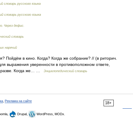
й словарь русского языка
й словарь русского языка
о. Через дефис.
еский словарь
ых наречий
я? Пойдём в кино. Когда? Когда же собрание? // (в риторич.
. для выражения уверенности в противоположном ответе,
; разве. Когда же… …
Энциклопедический словарь
ка
,
Реклама на сайте
18+
omla,
Drupal,
WordPress, MODx.