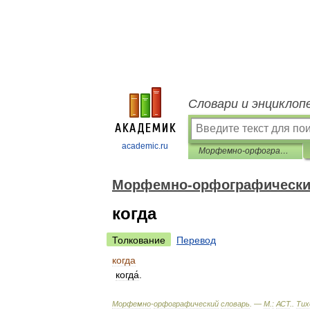
Словари и энциклоп
academic.ru
Морфемно-орфографический словарь
Морфемно-орфографически
когда
Толкование
Перевод
когда
когда́
.
Морфемно
-
орфографический
словарь
. —
М
.
:
АСТ
.
.
Тих