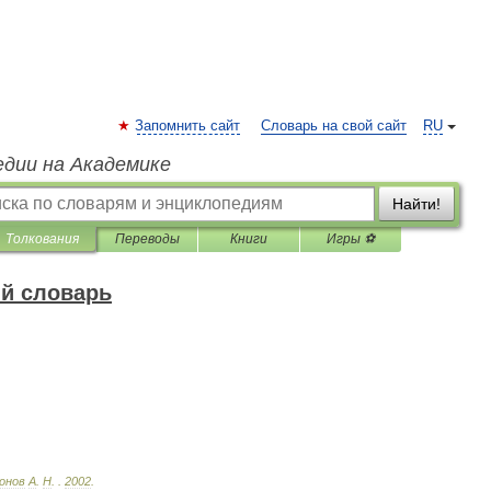
Запомнить сайт
Словарь на свой сайт
RU
едии на Академике
Найти!
Толкования
Переводы
Книги
Игры ⚽
й словарь
онов
А
.
Н
.
.
2002
.