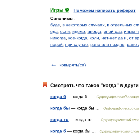
Игры ⚽
Поможем написать реферат
Синонимы
:
буде
,
в некоторых случаях
,
в отдельных сл
еда
,
если
,
идеже
,
иногда
,
иной раз
,
иным ч
никогда
,
кое-когда
,
коли
,
нет-нет да и
,
от в
порой
,
при случае
,
рано или поздно
,
рано 
ковырять(ся)
Смотреть что такое "когда" в друг
когда б
— когда б …
Орфографический словар
когда бы
— когда бы …
Орфографический сло
когда-то
— когда то …
Орфографический слов
когда б
— когда бы …
Орфографический слова