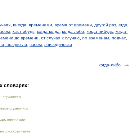
учаях
,
внегда
,
временами
,
время от времени
,
другой раз
,
егда
,
асом
,
как-нибудь
,
когда-когда
,
когда-либо
,
когда-нибудь
,
когда-
ремени до времени
,
от случая к случаю
,
по временам
,
подчас
,
ли, поздно ли
,
часом
,
эпизодически
когда-либо
их словарях:
ь-справочник
варь-справочник
арь-справочник
рь русского языка